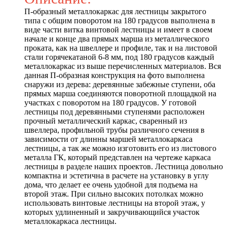
П-образный металлокаркас для лестницы закрытого
типа с общим поворотом на 180 градусов выполнена в
виде части витка винтовой лестницы и имеет в своем
начале и конце два прямых марша из металлического
проката, как на швеллере и профиле, так и на листовой
стали горячекатаной 6-8 мм, под 180 градусов каждый
металлокаркас из выше перечисленных материалов. Вся
данная П-образная конструкция на фото выполнена
снаружи из дерева: деревянные забежные ступени, оба
прямых марша соединяются поворотной площадкой на
участках с поворотом на 180 градусов. У готовой
лестницы под деревянными ступенями расположен
прочный металлический каркас, сваренный из
швеллера, профильной трубы различного сечения в
зависимости от длинны маршей металлокаркаса
лестницы, а так же можно изготовить его из листового
металла ГК, который представлен на чертеже каркаса
лестницы в разделе наших проектов. Лестница довольно
компактна и эстетична в расчете на установку в углу
дома, что делает ее очень удобной для подъема на
второй этаж. При сильно высоких потолках можно
использовать винтовые лестницы на второй этаж, у
которых удлиненный и закручивающийся участок
металлокаркаса лестницы.